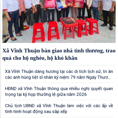
Xã Vĩnh Thuận: Trao 35 phần quà cho nạn nhân chất
độc da cam và trẻ em khuyết tật
Cựu chiến binh Dương Văn Dũng: Tự lực làm giàu, hết
lòng giúp đồng đội thoát nghèo
Xã Vĩnh Thuận bàn giao nhà tình thương, trao
quà cho hộ nghèo, hộ khó khăn
Xã Vĩnh Thuận dâng hương tại các di tích lịch sử, tri ân
các anh hùng liệt sĩ nhân kỷ niệm 79 năm Ngày Thương
binh - Liệt sĩ
HĐND xã Vĩnh Thuận thông qua nhiều nghị quyết quan
trọng tại kỳ họp thường lệ giữa năm 2026
Chủ tịch UBND xã Vĩnh Thuận làm việc với các ấp về
tình hình hoạt động sau sắp xếp