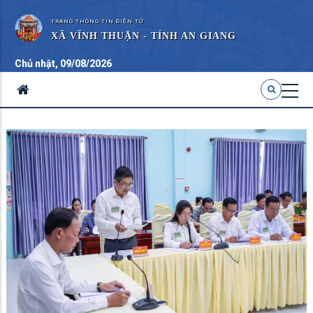
TRANG THÔNG TIN ĐIỆN TỬ
XÃ VĨNH THUẬN - TỈNH AN GIANG
Chủ nhật, 09/08/2026