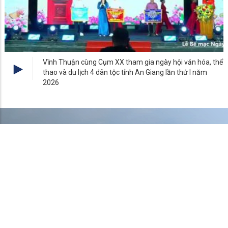
UBND XÃ VĨNH THUẬN
Cơ quan chủ quản: UBND xã Vĩnh Thuận
Chịu trách nhiệm: Văn phòng HĐND và UBND xã Vĩnh
Thuận