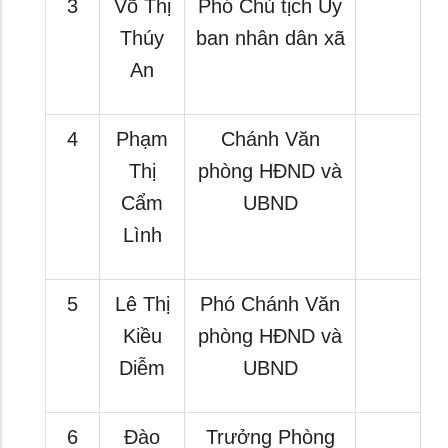
3
Võ Thị
Phó Chủ tịch Ủy
Thúy
ban nhân dân xã
An
4
Phạm
Chánh Văn
Thị
phòng HĐND và
Cẩm
UBND
Lình
5
Lê Thị
Phó Chánh Văn
Kiều
phòng HĐND và
Diễm
UBND
6
Đào
Trưởng Phòng