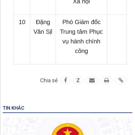
Xã hội
10
Đặng
Phó Giám đốc
Văn Sịl
Trung tâm Phục
vụ hành chính
công
Chia sẻ
Z
TIN KHÁC