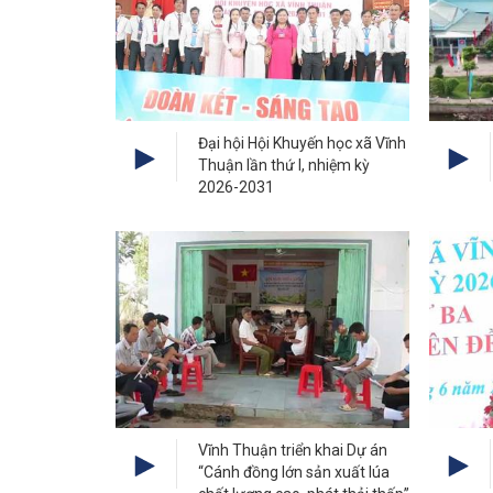
Đại hội Hội Khuyến học xã Vĩnh
Thuận lần thứ I, nhiệm kỳ
2026-2031
Vĩnh Thuận triển khai Dự án
“Cánh đồng lớn sản xuất lúa