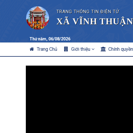
TRANG THÔNG TIN ĐIỆN TỬ
XÃ VĨNH THUẬN
Thứ năm, 06/08/2026
MAIN
Trang Chủ
Giới thiệu
Chính quyề
NAVIGATION