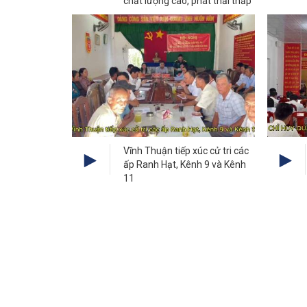
chất lượng cao, phát thải thấp”
Vĩnh Thuận tiếp xúc cử tri các
ấp Ranh Hạt, Kênh 9 và Kênh
11