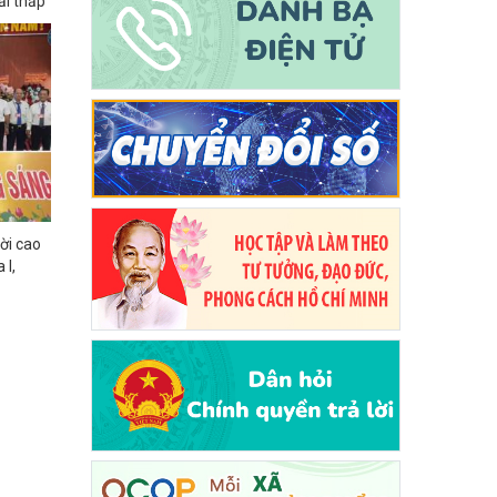
ải thấp”
ười cao
 I,