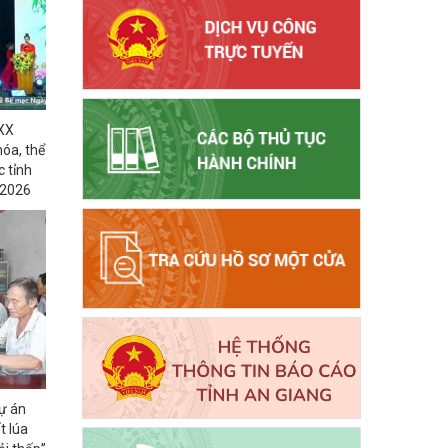
XX
hóa, thể
c tỉnh
 2026
Dự án
t lúa