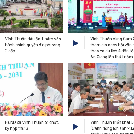
Vĩnh Thuận dấu ấn 1 năm vận
Vĩnh Thuận cùng Cụm 
hành chính quyền địa phương
tham gia ngày hội văn 
2 cấp
thao và du lịch 4 dân tộ
An Giang lần thứ I năm
HĐND xã Vĩnh Thuận tổ chức
Vĩnh Thuận triển khai 
kỳ họp thứ 3
“Cánh đồng lớn sản xuấ