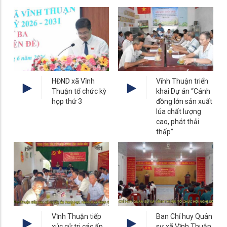
HĐND xã Vĩnh
Vĩnh Thuận triển
Thuận tổ chức kỳ
khai Dự án “Cánh
họp thứ 3
đồng lớn sản xuất
lúa chất lượng
cao, phát thải
thấp”
Vĩnh Thuận tiếp
Ban Chỉ huy Quân
xúc cử tri các ấp
sự xã Vĩnh Thuận