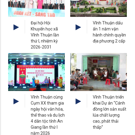
Đại hội Hội
Vĩnh Thuận dấu
Khuyến học xã
ấn 1 năm vận
Vĩnh Thuận lần
hành chính quyền
thứ I, nhiệm kỳ
địa phương 2 cấp
2026-2031
Vĩnh Thuận cùng
Vĩnh Thuận triển
Cụm XX tham gia
khai Dự án “Cánh
ngày hội văn hóa,
đồng lớn sản xuất
thể thao và du lịch
lúa chất lượng
4 dân tộc tỉnh An
cao, phát thải
Giang lần thứ I
thấp”
năm 2026