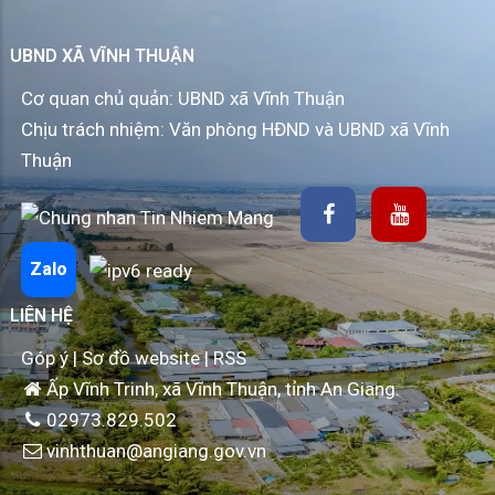
UBND XÃ VĨNH THUẬN
Cơ quan chủ quản: UBND xã Vĩnh Thuận
Chịu trách nhiệm: Văn phòng HĐND và UBND xã Vĩnh
Thuận
Zalo
LIÊN HỆ
Góp ý
|
Sơ đồ website
|
RSS
Ấp Vĩnh Trinh, xã Vĩnh Thuận, tỉnh An Giang.
02973.829.502
vinhthuan@angiang.gov.vn