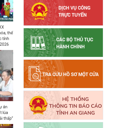
XX
hóa, thể
c tỉnh
 2026
Dự án
t lúa
ải thấp”