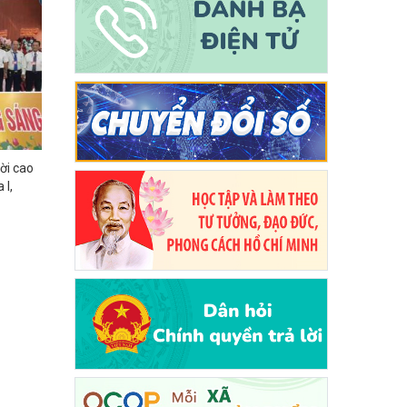
ười cao
 I,