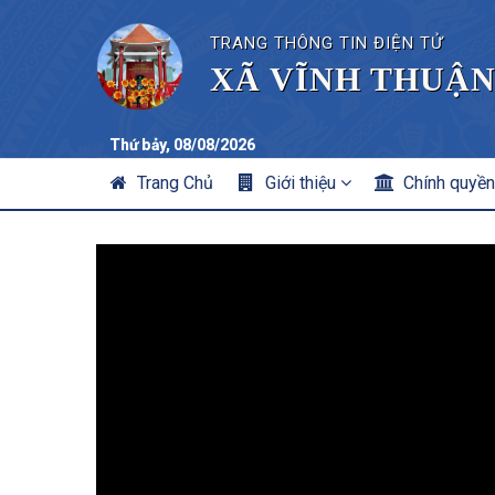
TRANG THÔNG TIN ĐIỆN TỬ
XÃ VĨNH THUẬN
Thứ bảy, 08/08/2026
MAIN
Trang Chủ
Giới thiệu
Chính quyề
NAVIGATION