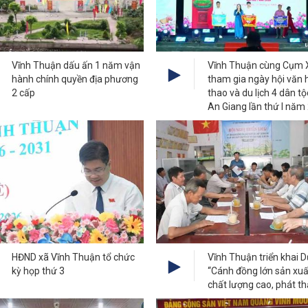
Vĩnh Thuận dấu ấn 1 năm vận
Vĩnh Thuận cùng Cụm 
hành chính quyền địa phương
tham gia ngày hội văn 
2 cấp
thao và du lịch 4 dân tộ
An Giang lần thứ I năm
HĐND xã Vĩnh Thuận tổ chức
Vĩnh Thuận triển khai 
kỳ họp thứ 3
“Cánh đồng lớn sản xuấ
chất lượng cao, phát th