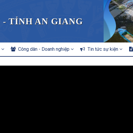
 - TỈNH AN GIANG
n
Công dân - Doanh nghiệp
Tin tức sự kiện