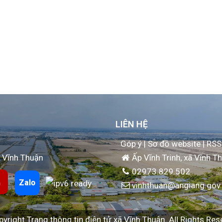
LIÊN HỆ
Góp ý
|
Sơ đồ website
|
RSS
 Vĩnh Thuận
Ấp Vĩnh Trinh, xã Vĩnh Th
02973.829.502
Zalo
vinhthuan@angiang.gov
yright Trang thông tin điện tử xã Vĩnh Thuận. All Rights Res