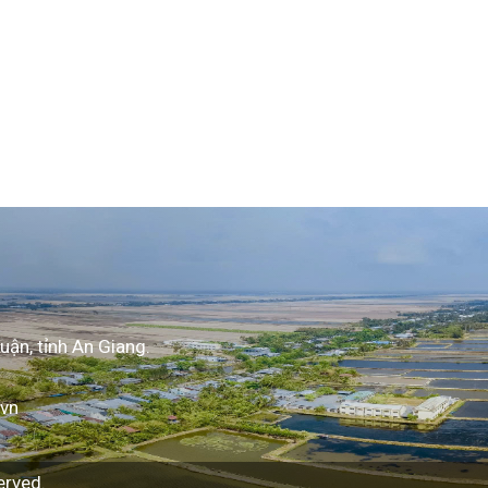
uận, tỉnh An Giang.
.vn
erved.