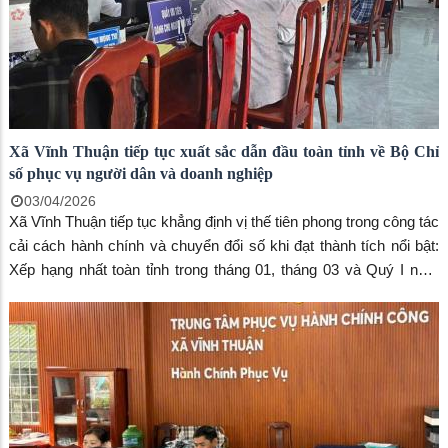
Xã Vĩnh Thuận tiếp tục xuất sắc dẫn đầu toàn tỉnh về Bộ Chỉ
số phục vụ người dân và doanh nghiệp
03/04/2026
Xã Vĩnh Thuận tiếp tục khẳng định vị thế tiên phong trong công tác
cải cách hành chính và chuyển đổi số khi đạt thành tích nổi bật:
Xếp hạng nhất toàn tỉnh trong tháng 01, tháng 03 và Quý I năm
2026, theo Quyết định số 766/QĐ-TTg ngày 23/6/2022 của Thủ
tướng Chính phủ về Bộ chỉ số phục vụ người dân, doanh nghiệp
trong thực hiện thủ tục hành chính, cung cấp dịch vụ công.