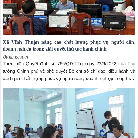
Xã Vĩnh Thuận nâng cao chất lượng phục vụ người dân,
doanh nghiệp trong giải quyết thủ tục hành chính
06/02/2026
Thực hiện Quyết định số 766/QĐ-TTg ngày 23/6/2022 của Thủ
tướng Chính phủ về phê duyệt Bộ chỉ số chỉ đạo, điều hành và
đánh giá chất lượng phục vụ người dân, doanh nghiệp trong thực
hiện thủ tục hành chính, dịch vụ công theo thời gian thực trên môi
trường điện tử, thời gian qua, xã Vĩnh Thuận đã tập trung triển
khai đồng bộ nhiều giải pháp nhằm nâng cao chất lượng phục vụ,
lấy sự hài lòng của người dân, doanh nghiệp làm thước đo hiệu
quả hoạt động hành chính.