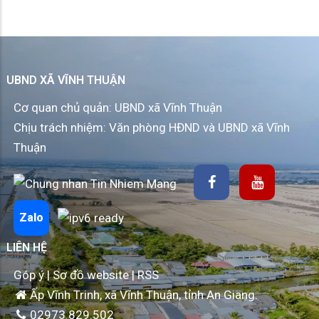
UBND XÃ VĨNH THUẬN
Cơ quan chủ quản: UBND xã Vĩnh Thuận
Chịu trách nhiệm: Văn phòng HĐND và UBND xã Vĩnh
Thuận
Zalo
LIÊN HỆ
Góp ý
|
Sơ đồ website
|
RSS
Ấp Vĩnh Trinh, xã Vĩnh Thuận, tỉnh An Giang.
02973.829.502