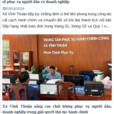
số phục vụ người dân và doanh nghiệp
03/04/2026
Xã Vĩnh Thuận tiếp tục khẳng định vị thế tiên phong trong công tác
cải cách hành chính và chuyển đổi số khi đạt thành tích nổi bật:
Xếp hạng nhất toàn tỉnh trong tháng 01, tháng 03 và Quý I năm
2026, theo Quyết định số 766/QĐ-TTg ngày 23/6/2022 của Thủ
tướng Chính phủ về Bộ chỉ số phục vụ người dân, doanh nghiệp
trong thực hiện thủ tục hành chính, cung cấp dịch vụ công.
Xã Vĩnh Thuận nâng cao chất lượng phục vụ người dân,
doanh nghiệp trong giải quyết thủ tục hành chính