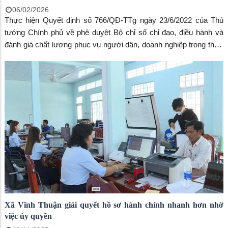
06/02/2026
Thực hiện Quyết định số 766/QĐ-TTg ngày 23/6/2022 của Thủ
tướng Chính phủ về phê duyệt Bộ chỉ số chỉ đạo, điều hành và
đánh giá chất lượng phục vụ người dân, doanh nghiệp trong thực
hiện thủ tục hành chính, dịch vụ công theo thời gian thực trên môi
trường điện tử, thời gian qua, xã Vĩnh Thuận đã tập trung triển
khai đồng bộ nhiều giải pháp nhằm nâng cao chất lượng phục vụ,
lấy sự hài lòng của người dân, doanh nghiệp làm thước đo hiệu
quả hoạt động hành chính.
Xã Vĩnh Thuận giải quyết hồ sơ hành chính nhanh hơn nhờ
việc ủy quyền