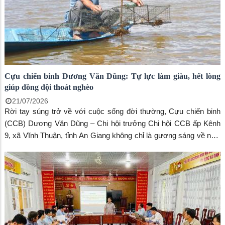
Cựu chiến binh Dương Văn Dũng: Tự lực làm giàu, hết lòng
giúp đồng đội thoát nghèo
21/07/2026
Rời tay súng trở về với cuộc sống đời thường, Cựu chiến binh
(CCB) Dương Văn Dũng – Chi hội trưởng Chi hội CCB ấp Kênh
9, xã Vĩnh Thuận, tỉnh An Giang không chỉ là gương sáng về nghị
lực vượt khó, làm kinh tế giỏi mà còn tận tâm hỗ trợ nhiều hội
viên thoát nghèo bền vững.