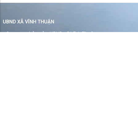
UBND XÃ VĨNH THUẬN
Cơ quan chủ quản: UBND xã Vĩnh Thuận
Chịu trách nhiệm: Văn phòng HĐND và UBND xã Vĩnh
Thuận
Zalo
LIÊN HỆ
Góp ý
|
Sơ đồ website
|
RSS
Ấp Vĩnh Trinh, xã Vĩnh Thuận, tỉnh An Giang.
02973.829.502
vinhthuan@angiang.gov.vn