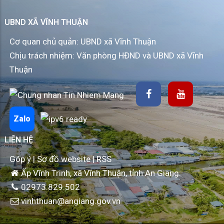
UBND XÃ VĨNH THUẬN
Cơ quan chủ quản: UBND xã Vĩnh Thuận
Chịu trách nhiệm: Văn phòng HĐND và UBND xã Vĩnh
Thuận
Zalo
LIÊN HỆ
Góp ý
|
Sơ đồ website
|
RSS
Ấp Vĩnh Trinh, xã Vĩnh Thuận, tỉnh An Giang.
02973.829.502
vinhthuan@angiang.gov.vn