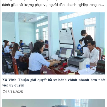
đánh giá chất lượng phục vụ người dân, doanh nghiệp trong thực
hiện thủ tục hành chính, dịch vụ công theo thời gian thực trên môi
trường điện tử, thời gian qua, xã Vĩnh Thuận đã tập trung triển
khai đồng bộ nhiều giải pháp nhằm nâng cao chất lượng phục vụ,
lấy sự hài lòng của người dân, doanh nghiệp làm thước đo hiệu
quả hoạt động hành chính.
Xã Vĩnh Thuận giải quyết hồ sơ hành chính nhanh hơn nhờ
việc ủy quyền
13/11/2025