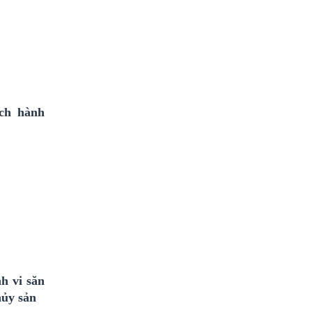
ách hành
h vi săn
hủy sản