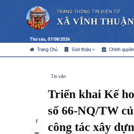
TRANG THÔNG TIN ĐIỆN TỬ
XÃ VĨNH THUẬN
Thứ sáu, 07/08/2026
MAIN
Trang Chủ
Giới thiệu
Chính quyề
NAVIGATION
Tin vắn
Triển khai Kế h
số 66-NQ/TW của
công tác xây dựn