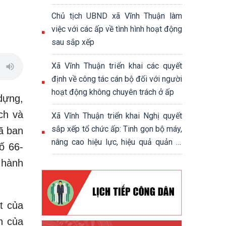
chính trị - xã hội xã Vĩnh Thuận
Chủ tịch UBND xã Vĩnh Thuận làm
việc với các ấp về tình hình hoạt động
sau sắp xếp
Xã Vĩnh Thuận triển khai các quyết
định về công tác cán bộ đối với người
hoạt động không chuyên trách ở ấp
dựng,
ách và
Xã Vĩnh Thuận triển khai Nghị quyết
sắp xếp tổ chức ấp: Tinh gọn bộ máy,
ã ban
nâng cao hiệu lực, hiệu quả quản lý
ố 66-
cơ sở
 hành
t của
n của