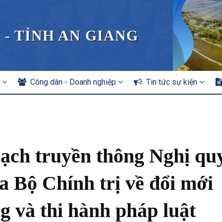
 - TỈNH AN GIANG
n
Công dân - Doanh nghiệp
Tin tức sự kiện
oạch truyền thông Nghị qu
 Bộ Chính trị về đổi mới
g và thi hành pháp luật