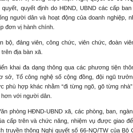
hị quyết, quyết định do HĐND, UBND các cấp ban
sống người dân và hoạt động của doanh nghiệp, nh
p đơn vị hành chính.
 bộ, đảng viên, công chức, viên chức, đoàn viên
trên địa bàn xã.
iển khai đa dạng thông qua các phương tiện thôn
cơ sở, Tổ công nghệ số cộng đồng, đội ngũ trưởn
ức phù hợp khác nhằm “đi từng ngõ, gõ từng nhà”
 hơn với người dân.
Văn phòng HĐND-UBND xã, các phòng, ban, ngàn
ủa cấp trên và chức năng, nhiệm vụ được giao để 
ạch truyền thông Nghị quyết số 66-NQ/TW của Bộ 