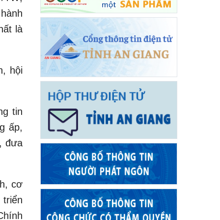
 hành
ất là
, hội
g tin
g ấp,
, đưa
h, cơ
triển
Chính