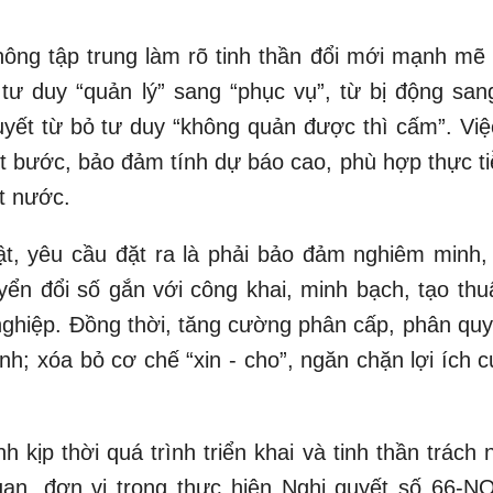
hông tập trung làm rõ tinh thần đổi mới mạnh mẽ 
tư duy “quản lý” sang “phục vụ”, từ bị động san
quyết từ bỏ tư duy “không quản được thì cấm”. Việ
ột bước, bảo đảm tính dự báo cao, phù hợp thực ti
t nước.
ật, yêu cầu đặt ra là phải bảo đảm nghiêm minh,
ển đổi số gắn với công khai, minh bạch, tạo thuậ
nghiệp. Đồng thời, tăng cường phân cấp, phân quy
ình; xóa bỏ cơ chế “xin - cho”, ngăn chặn lợi ích 
kịp thời quá trình triển khai và tinh thần trách 
an, đơn vị trong thực hiện Nghị quyết số 66-N