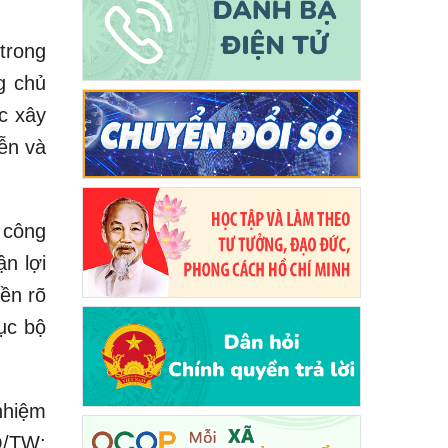
trong
g chủ
c xây
ễn và
 công
n lợi
ền rõ
cục bộ
nhiệm
Q/TW;