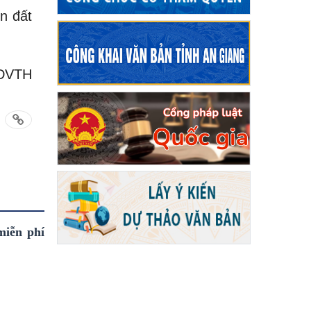
ển đất
TDVTH
miễn phí