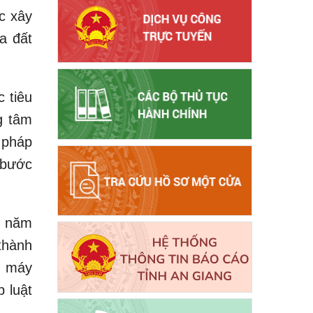
c xây
a đất
 tiêu
g tâm
 pháp
 bước
: năm
thành
ộ máy
 luật