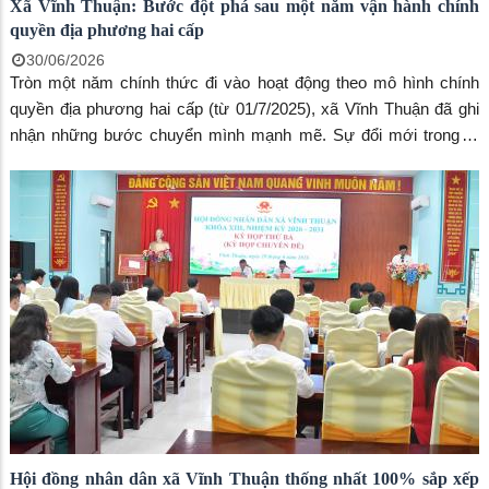
Xã Vĩnh Thuận: Bước đột phá sau một năm vận hành chính
quyền địa phương hai cấp
30/06/2026
Tròn một năm chính thức đi vào hoạt động theo mô hình chính
quyền địa phương hai cấp (từ 01/7/2025), xã Vĩnh Thuận đã ghi
nhận những bước chuyển mình mạnh mẽ. Sự đổi mới trong tổ
chức bộ máy không chỉ kiến tạo một nền hành chính tinh gọn,
minh bạch mà còn trực tiếp thúc đẩy kinh tế - xã hội địa phương
khởi sắc.
Hội đồng nhân dân xã Vĩnh Thuận thống nhất 100% sắp xếp