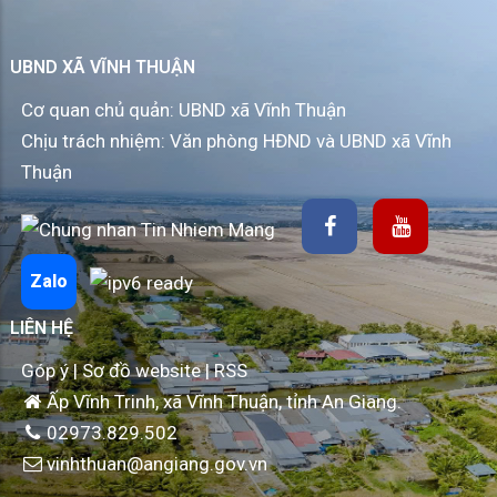
UBND XÃ VĨNH THUẬN
Cơ quan chủ quản: UBND xã Vĩnh Thuận
Chịu trách nhiệm: Văn phòng HĐND và UBND xã Vĩnh
Thuận
Zalo
LIÊN HỆ
Góp ý
|
Sơ đồ website
|
RSS
Ấp Vĩnh Trinh, xã Vĩnh Thuận, tỉnh An Giang.
02973.829.502
vinhthuan@angiang.gov.vn