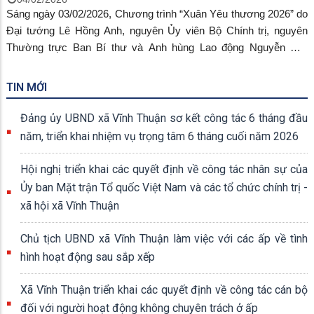
Sáng ngày 03/02/2026, Chương trình “Xuân Yêu thương 2026” do
Đại tướng Lê Hồng Anh, nguyên Ủy viên Bộ Chính trị, nguyên
Thường trực Ban Bí thư và Anh hùng Lao động Nguyễn Việt
Cường, Chủ tịch Hội đồng quản trị tập đoàn Phú Cường vận
động, tài trợ đã long trọng tổ chức tại xã Vĩnh Thuận, nhằm chăm
TIN MỚI
lo Tết cho các hộ nghèo, cận nghèo và người dân có hoàn cảnh
khó khăn trên địa bàn xã, trong không khí phấn khởi mừng Đảng
Đảng ủy UBND xã Vĩnh Thuận sơ kết công tác 6 tháng đầu
– mừng Xuân Bính Ngọ năm 2026.
năm, triển khai nhiệm vụ trọng tâm 6 tháng cuối năm 2026
Hội nghị triển khai các quyết định về công tác nhân sự của
Ủy ban Mặt trận Tổ quốc Việt Nam và các tổ chức chính trị -
xã hội xã Vĩnh Thuận
Chủ tịch UBND xã Vĩnh Thuận làm việc với các ấp về tình
hình hoạt động sau sắp xếp
Xã Vĩnh Thuận triển khai các quyết định về công tác cán bộ
đối với người hoạt động không chuyên trách ở ấp