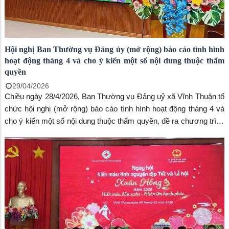
Hội nghị Ban Thường vụ Đảng ủy (mở rộng) báo cáo tình hình
hoạt động tháng 4 và cho ý kiến một số nội dung thuộc thẩm
quyền
29/04/2026
Chiều ngày 28/4/2026, Ban Thường vụ Đảng uỷ xã Vĩnh Thuận tổ
chức hội nghị (mở rộng) báo cáo tình hình hoạt động tháng 4 và
cho ý kiến một số nội dung thuộc thẩm quyền, đề ra chương trình
chỉ đạo tháng 5/2026. Đến dự có đồng chí Đào Công Trường, Ủy
viên Ủy Ban kiểm tra Tỉnh ủy An Giang; đồng chí Lê Văn Đủ, Bí
thư Đảng ủy xã; đồng chí Võ Văn Kiệu, Phó Bí thư Thường trực
Đảng ủy, Chủ tịch HĐND xã; đồng chí Huỳnh Ngọc Nguyên, Phó
Bí Thư Đảng ủy, Chủ tịch UBND xã; cùng các đồng chí Ủy viên
Ban chấp hành Đảng bộ, lãnh đao cơ quan, ban ngành xã.