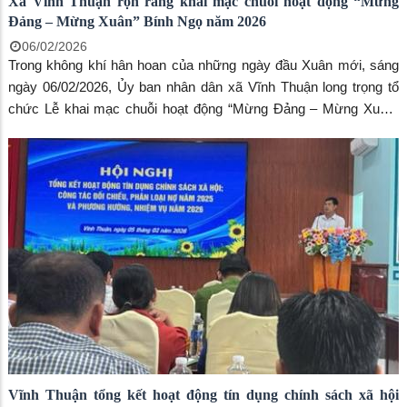
Xã Vĩnh Thuận rộn ràng khai mạc chuỗi hoạt động “Mừng
Đảng – Mừng Xuân” Bính Ngọ năm 2026
06/02/2026
Trong không khí hân hoan của những ngày đầu Xuân mới, sáng
ngày 06/02/2026, Ủy ban nhân dân xã Vĩnh Thuận long trọng tổ
chức Lễ khai mạc chuỗi hoạt động “Mừng Đảng – Mừng Xuân”
Bính Ngọ năm 2026. Đây là sự kiện văn hóa – chính trị tiêu biểu,
thiết thực chào mừng thành công Đại hội đại biểu toàn quốc lần
thứ XIV của Đảng, đồng thời hướng tới Ngày bầu cử đại biểu
Quốc hội khóa XVI và đại biểu Hội đồng nhân dân các cấp nhiệm
kỳ 2026 - 2031.
Vĩnh Thuận tổng kết hoạt động tín dụng chính sách xã hội