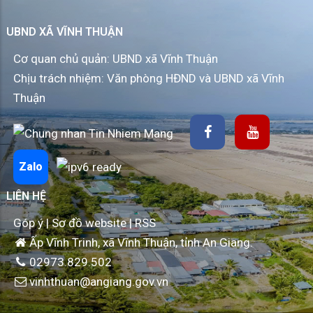
UBND XÃ VĨNH THUẬN
Cơ quan chủ quản: UBND xã Vĩnh Thuận
Chịu trách nhiệm: Văn phòng HĐND và UBND xã Vĩnh
Thuận
Zalo
LIÊN HỆ
Góp ý
|
Sơ đồ website
|
RSS
Ấp Vĩnh Trinh, xã Vĩnh Thuận, tỉnh An Giang.
02973.829.502
vinhthuan@angiang.gov.vn