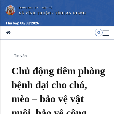
TRANG THÔNG TIN ĐIỆN TỬ
XÃ VĨNH THUẬN - TỈNH AN GIANG
Thứ bảy, 08/08/2026
Tin vắn
Chủ động tiêm phòng
bệnh dại cho chó,
mèo – bảo vệ vật
nuôi, bảo vệ cộng