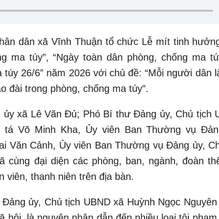
hân dân xã Vĩnh Thuận tổ chức Lễ mít tinh hưởn
g ma túy”, “Ngày toàn dân phòng, chống ma tú
túy 26/6” năm 2026 với chủ đề: “Mỗi người dân l
áo đài trong phòng, chống ma túy”.
g ủy xã Lê Văn Đủ; Phó Bí thư Đảng ủy, Chủ tịch
 tá Võ Minh Kha, Ủy viên Ban Thường vụ Đản
ai Văn Cảnh, Ủy viên Ban Thường vụ Đảng ủy, Ch
 cùng đại diện các phòng, ban, ngành, đoàn thể
 viên, thanh niên trên địa bàn.
thư Đảng ủy, Chủ tịch UBND xã Huỳnh Ngọc Nguyên
 hội, là nguyên nhân dẫn đến nhiều loại tội phạm 