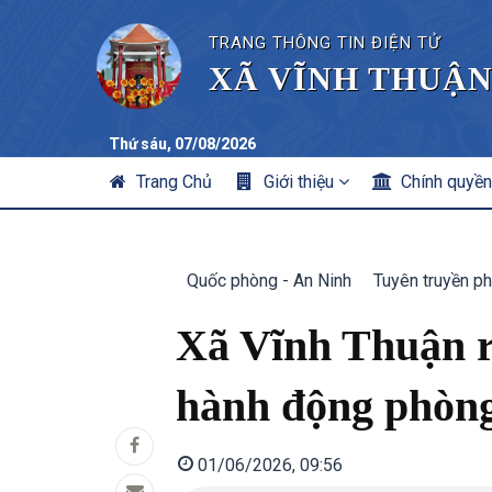
TRANG THÔNG TIN ĐIỆN TỬ
XÃ VĨNH THUẬN
Thứ sáu, 07/08/2026
MAIN
Trang Chủ
Giới thiệu
Chính quyề
NAVIGATION
Quốc phòng - An Ninh
Tuyên truyền ph
Xã Vĩnh Thuận 
hành động phòng
01/06/2026, 09:56