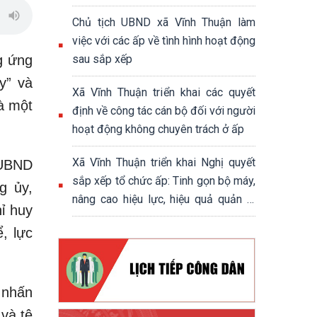
chính trị - xã hội xã Vĩnh Thuận
Chủ tịch UBND xã Vĩnh Thuận làm
việc với các ấp về tình hình hoạt động
g ứng
sau sắp xếp
y” và
Xã Vĩnh Thuận triển khai các quyết
à một
định về công tác cán bộ đối với người
hoạt động không chuyên trách ở ấp
Xã Vĩnh Thuận triển khai Nghị quyết
 UBND
sắp xếp tổ chức ấp: Tinh gọn bộ máy,
g ủy,
nâng cao hiệu lực, hiệu quả quản lý
ỉ huy
cơ sở
, lực
 nhấn
và tệ