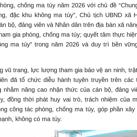
hòng, chống ma túy năm 2026 với chủ đề “Chun
ng, đặc khu không ma túy”, Chủ tịch UBND xã 
án bộ, đảng viên và Nhân dân trên địa bàn xã nân
 tham gia phòng, chống ma túy; quyết tâm thực hiệ
ông ma túy” trong năm 2026 và duy trì bền vữn
 vũ trang, lực lượng tham gia bảo vệ an ninh, trậ
iên đã tổ chức diễu hành tuyên truyền trên các 
g nhằm nâng cao nhận thức của cán bộ, đảng vi
, đồng thời phát huy vai trò, trách nhiệm của m
rong công tác phòng, chống ma túy, góp phần xây
mạnh, không có ma túy.