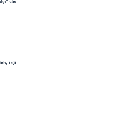
đội” cho
nh, trật