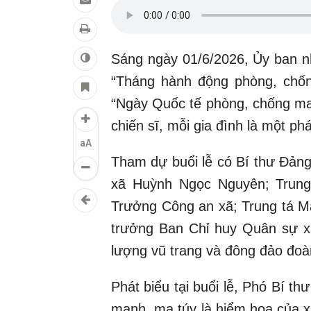
Sáng ngày 01/6/2026, Ủy ban n
“Tháng hành động phòng, chốn
“Ngày Quốc tế phòng, chống ma 
chiến sĩ, mỗi gia đình là một ph
aA
Tham dự buổi lễ có Bí thư Đản
xã Huỳnh Ngọc Nguyên; Trung
Trưởng Công an xã; Trung tá M
trưởng Ban Chỉ huy Quân sự xã
lượng vũ trang và đông đảo đoàn
Phát biểu tại buổi lễ, Phó Bí 
mạnh, ma túy là hiểm họa của xã