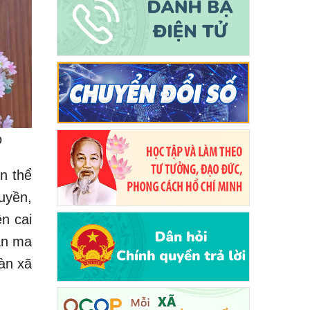
o
n thể
uyền,
n cai
ạn ma
oàn xã