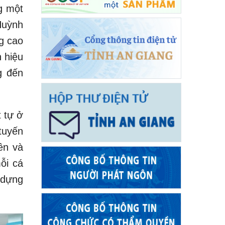
g một
Huỳnh
g cao
n hiệu
g đến
t tự ở
tuyến
ên và
ỗi cá
 dựng