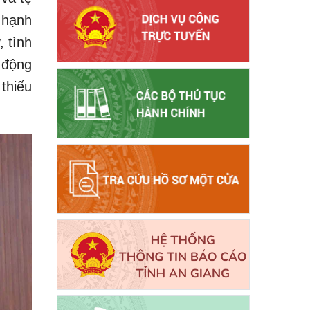
 hạnh
, tình
 động
 thiếu