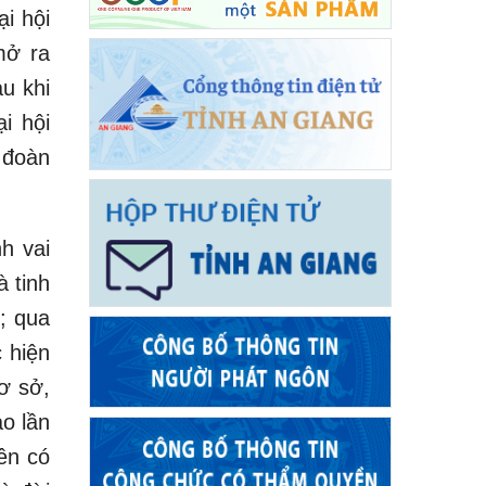
i hội
mở ra
u khi
i hội
 đoàn
h vai
à tinh
; qua
c hiện
cơ sở,
ao lần
ên có