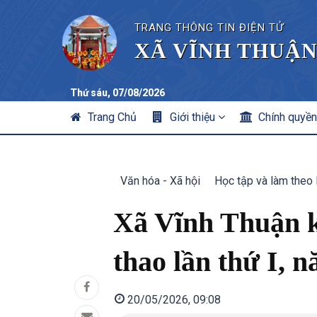
TRANG THÔNG TIN ĐIỆN TỬ
XÃ VĨNH THUẬN
Thứ sáu, 07/08/2026
MAIN
Trang Chủ
Giới thiệu
Chính quyề
NAVIGATION
Văn hóa - Xã hội
Học tập và làm theo 
Xã Vĩnh Thuận k
thao lần thứ I, 
20/05/2026, 09:08