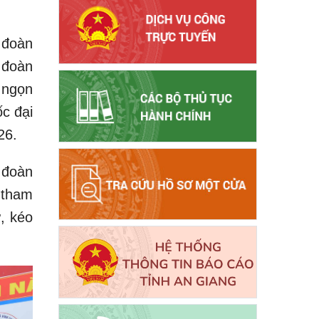
 đoàn
 đoàn
 ngọn
c đại
26.
 đoàn
 tham
, kéo