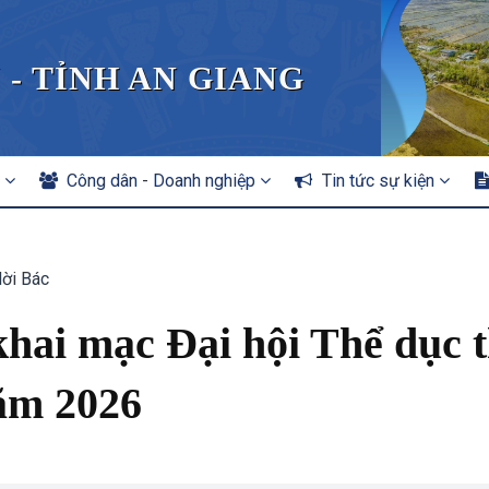
 - TỈNH AN GIANG
n
Công dân - Doanh nghiệp
Tin tức sự kiện
lời Bác
hai mạc Đại hội Thể dục 
năm 2026