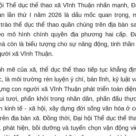
i Thể dục thể thao xã Vĩnh Thuận nhấn mạnh, Đạ
ận lần thứ I năm 2026 là dấu mốc quan trọng, 
trào thể dục thể thao quần chúng trên địa bàn sa
eo mô hình chính quyền địa phương hai cấp. Đạ
 mà còn là biểu tượng cho sự năng động, tinh thần
gười xã Vĩnh Thuận.
nh mẽ của xã, thể dục thể thao tiếp tục khẳng địn
 là môi trường rèn luyện ý chí, bản lĩnh, kỷ luật v
ựng con người xã Vĩnh Thuận phát triển toàn diện
 vui tươi, phấn khởi trong nhân dân, phấn đấu thự
ển kinh tế - xã hội, xây dựng đời sống văn hóa ở 
rên địa bàn xã. Đồng thời, Đại hội Thể dục thể th
ả, phát hiện, bồi dưỡng và tuyển chọn vận động vi