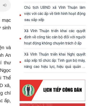
chính trị - xã hội xã Vĩnh Thuận
Chủ tịch UBND xã Vĩnh Thuận làm
việc với các ấp về tình hình hoạt động
i mạc
sau sắp xếp
 sinh
Xã Vĩnh Thuận triển khai các quyết
định về công tác cán bộ đối với người
hoạt động không chuyên trách ở ấp
ện và
Xã Vĩnh Thuận triển khai Nghị quyết
nh An
sắp xếp tổ chức ấp: Tinh gọn bộ máy,
í thư
nâng cao hiệu lực, hiệu quả quản lý
 Ngọc
cơ sở
i Thể
D xã,
g chí
c ấp,