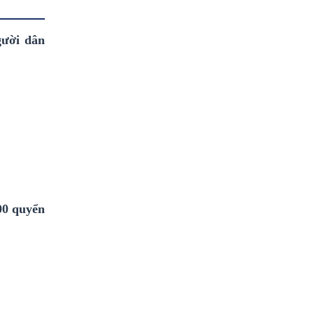
gười dân
00 quyển