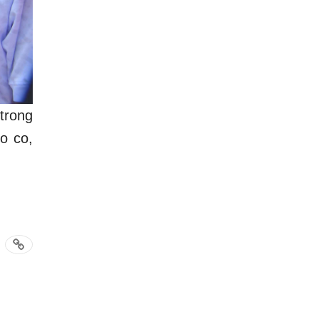
trong
o co,