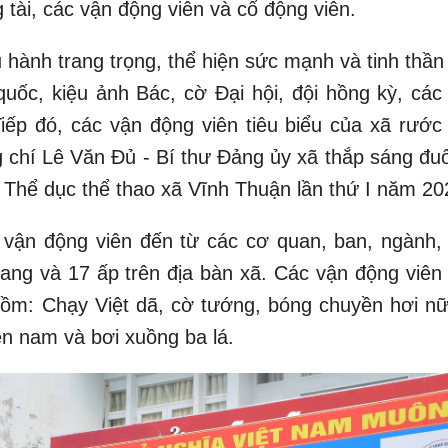
 tài, các vận động viên và cổ động viên.
 hành trang trọng, thể hiện sức mạnh và tinh thần
uốc, kiệu ảnh Bác, cờ Đại hội, đội hồng kỳ, các
 Tiếp đó, các vận động viên tiêu biểu của xã rước
g chí Lê Văn Đủ - Bí thư Đảng ủy xã thắp sáng đuố
i Thể dục thể thao xã Vĩnh Thuận lần thứ I năm 20
0 vận động viên đến từ các cơ quan, ban, ngành,
trang và 17 ấp trên địa bàn xã. Các vận động viên
 gồm: Chạy Việt dã, cờ tướng, bóng chuyền hơi nữ
ền nam và bơi xuồng ba lá.